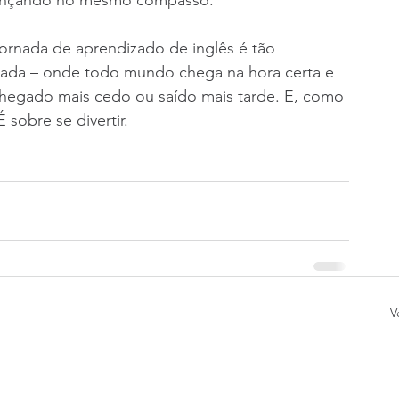
dançando no mesmo compasso.
rnada de aprendizado de inglês é tão 
jada – onde todo mundo chega na hora certa e 
chegado mais cedo ou saído mais tarde. E, como 
 sobre se divertir.
V