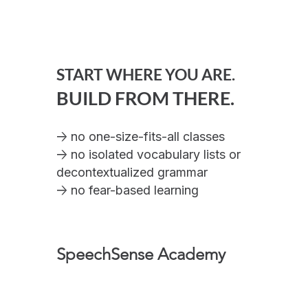
Até Ouvir A Adele Falando
START WHERE YOU ARE.
BUILD FROM THERE.
→
no one-size-fits-all classes
→
no isolated vocabulary lists or
decontextualized grammar
→
no fear-based learning
SpeechSense Academy