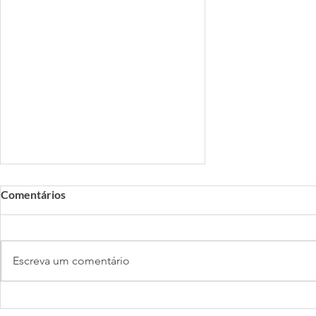
Comentários
Escreva um comentário
Você Acha Que Fala Inglês