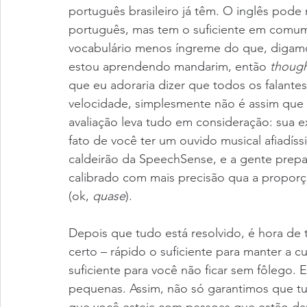
português brasileiro já têm. O inglês pode 
português, mas tem o suficiente em comum 
vocabulário menos íngreme do que, digam
estou aprendendo mandarim, então 
though
que eu adoraria dizer que todos os falant
velocidade, simplesmente não é assim que 
avaliação leva tudo em consideração: sua e
fato de você ter um ouvido musical afiadís
caldeirão da SpeechSense, e a gente prepa
calibrado com mais precisão qua a proporçã
(ok, 
quase
).
Depois que tudo está resolvido, é hora de
certo – rápido o suficiente para manter a 
suficiente para você não ficar sem fôlego. 
pequenas. Assim, não só garantimos que t